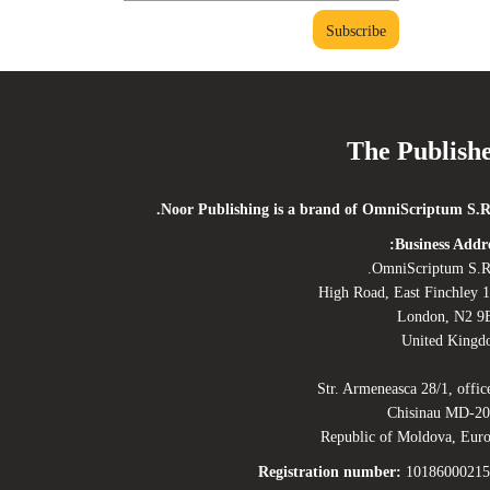
The Publish
Noor Publishing is a brand of OmniScriptum S.R
Business Addre
OmniScriptum S.R
120 High 
London, N2 9
United King
Str. Armeneasca 28/1, offic
Chisinau MD-2
Republic of Moldova, Eur
Registration number:
10186000215