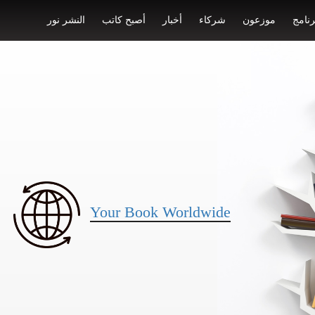
رنامج
موزعون
شركاء
أخبار
أصبح كاتب
النشر نور
Your Book Worldwide