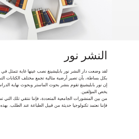
النشر نور
لقد وضعت دار النشر نور بابليشينغ نصب عينها غاية تتمثل في تن
بكل بساطة، بأن تصير أرضية مثالية تجمع مختلف الكتابات التي.
إن نور بابليشينغ تقوم بنشر بحوث الماستر وبحوث نهاية الدر
يخص المؤلفين.
من بين المنشورات الجامعية المتعددة، فإننا ننتقي تلك الت،
فإننا نعتمد تكنولوجيا حديثة من قبيل الطباعة عند الطلب. به.