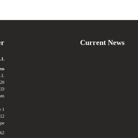
er
Current News
.L.
ss:
.L.
Road, East Finchley
ED
dom
e 1
012
ope
62