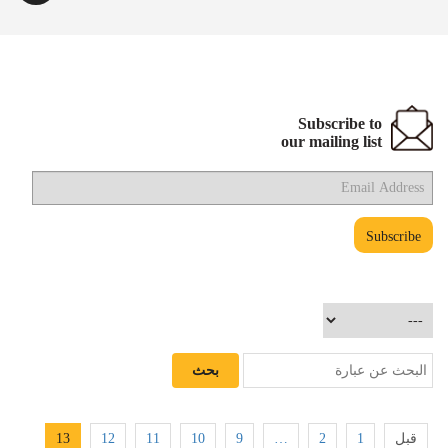
Subscribe to
our mailing list
13
12
11
10
9
…
2
1
قبل