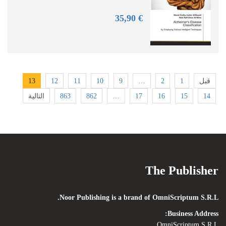
90
€ 35,
13
12
11
10
9
…
2
1
قبل
التالية
863
862
…
17
16
15
14
The Publisher
Noor Publishing is a brand of OmniScriptum S.R.L.
Business Address:
OmniScriptum S.R.L.