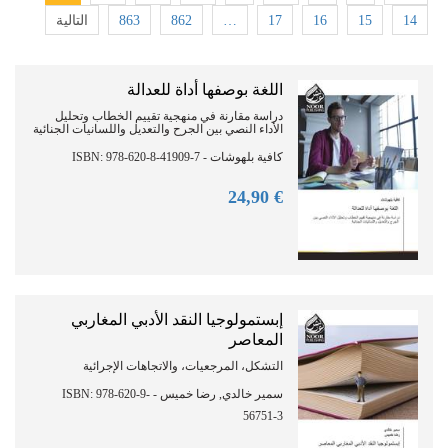
التالية
863
862
…
17
16
15
14
اللغة بوصفها أداة للعدالة
دراسة مقارنة في منهجية تقييم الخطاب وتحليل
الأداء النصي بين الجرح والتعديل واللسانيات الجنائية
كافية بلهوشات - ISBN: 978-620-8-41909-7
90
€ 24,
إبستمولوجيا النقد الأدبي المغاربي
المعاصر
التشكل، المرجعيات، والاتجاهات الإجرائية
سمير خالدي, رضا خميس - ISBN: 978-620-9-
56751-3