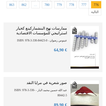
863
862
…
780
779
778
777
776
التالية
ممارسات نهج البنشماركينغ كخيار
استراتيجي للمؤسسات الاقتصادية
عينوس رضوان - ISBN: 978-3-330-84423-0
90
€ 64,
صور شعرية في مرايا النقد
عبد الله حسين محمد البار - ISBN: 978-3-330-
80442-5
90
€ 89,