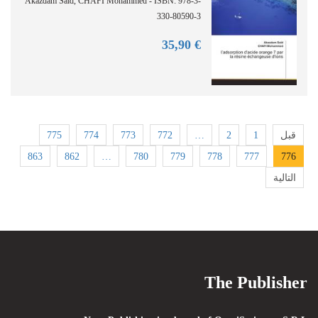
Akazdam Said, CHAFI Mohammed - ISBN: 978-3-
330-80590-3
90
€ 35,
775
774
773
772
…
2
1
قبل
863
862
…
780
779
778
777
776
التالية
The Publisher