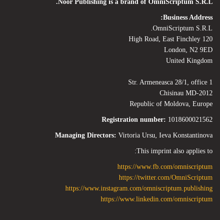
Noor Publishing is a brand of OmniScriptum S.R.L.
Business Address:
OmniScriptum S.R.L.
120 High Road, East Finchley
London, N2 9ED
United Kingdom
Str. Armeneasca 28/1, office 1
Chisinau MD-2012
Republic of Moldova, Europe
Registration number:
1018600021562
Managing Directors:
Virtoria Ursu, Ieva Konstantinova
This imprint also applies to:
https://www.fb.com/omniscriptum
https://twitter.com/OmniScriptum
https://www.instagram.com/omniscriptum.publishing
https://www.linkedin.com/omniscriptum