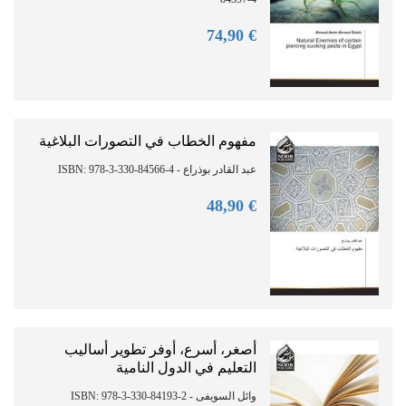
90
€ 74,
مفهوم الخطاب في التصورات البلاغية
عبد القادر بوذراع - ISBN: 978-3-330-84566-4
90
€ 48,
أصغر، أسرع، أوفر تطوير أساليب
التعليم في الدول النامية
وائل السويفى - ISBN: 978-3-330-84193-2