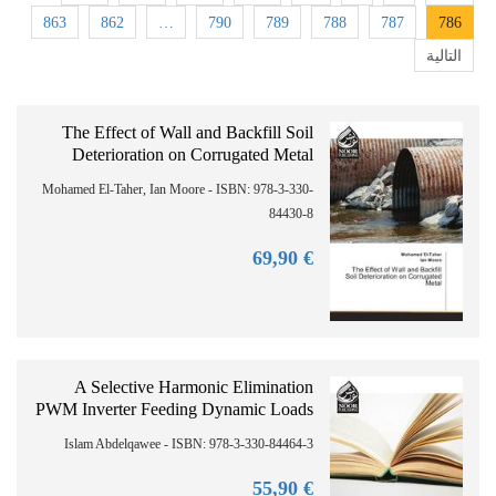
863
862
…
790
789
788
787
786
التالية
The Effect of Wall and Backfill Soil
Deterioration on Corrugated Metal
Mohamed El-Taher, Ian Moore - ISBN: 978-3-330-
84430-8
90
€ 69,
A Selective Harmonic Elimination
PWM Inverter Feeding Dynamic Loads
Islam Abdelqawee - ISBN: 978-3-330-84464-3
90
€ 55,