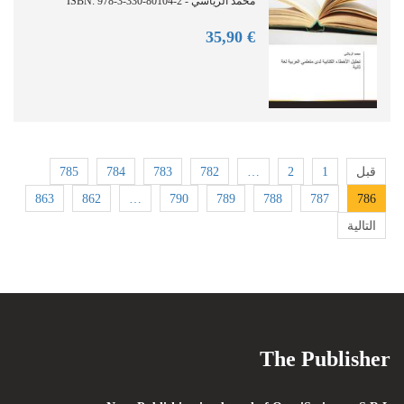
محمد الرياشي - ISBN: 978-3-330-80104-2
90
€ 35,
785
784
783
782
…
2
1
قبل
863
862
…
790
789
788
787
786
التالية
The Publisher