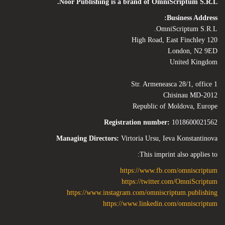
Noor Publishing is a brand of OmniScriptum S.R.L.
Business Address:
OmniScriptum S.R.L.
120 High Road, East Finchley
London, N2 9ED
United Kingdom
Str. Armeneasca 28/1, office 1
Chisinau MD-2012
Republic of Moldova, Europe
Registration number:
1018600021562
Managing Directors:
Virtoria Ursu, Ieva Konstantinova
This imprint also applies to:
https://www.fb.com/omniscriptum
https://twitter.com/OmniScriptum
https://www.instagram.com/omniscriptum.publishing
https://www.linkedin.com/omniscriptum