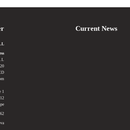
er
Current News
.L.
ss:
.L.
Road, East Finchley
ED
dom
e 1
012
ope
62
ova