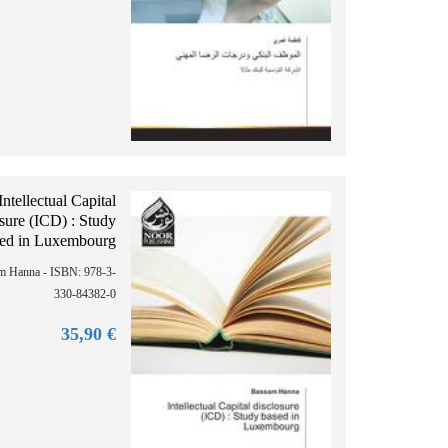
Intellectual Capital
osure (ICD) : Study
ed in Luxembourg
m Hanna - ISBN: 978-3-
330-84382-0
90
€ 35,