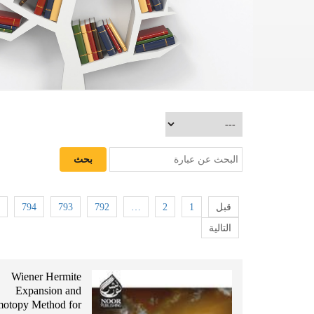
794
793
792
…
2
1
قبل
التالية
Wiener Hermite
Expansion and
otopy Method for