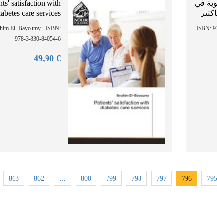
nts' satisfaction with
وية في
iabetes care services
كثير
ahim El- Bayoumy - ISBN:
عبد الحكيم الزبيدي - IS
978-3-330-84054-6
90
€ 49,
863
862
…
800
799
798
797
796
795