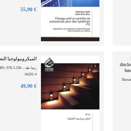
90
€ 55,
الميكروبيولوجيا التط
discl
رضا - ISBN: 978-3-330-
bas
84201-4
Bassa
90
€ 49,