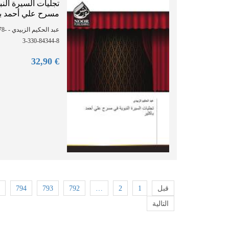
تجليات السيرة النب
مسرح علي أحمد با
BN: 978-
3-330-84344-8
90
€ 32,
794
793
792
…
2
1
قبل
التالية