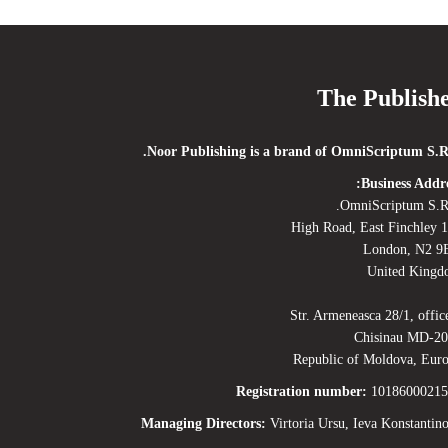
The Publish
Noor Publishing is a brand of OmniScriptum S.R
Business Addre
OmniScriptum S.R
120 High 
London, N2 9
United King
Str. Armeneasca 28/1, offic
Chisinau MD-2
Republic of Moldova, Eur
Registration number:
10186000215
Managing Directors:
Virtoria Ursu, Ieva Konstantin