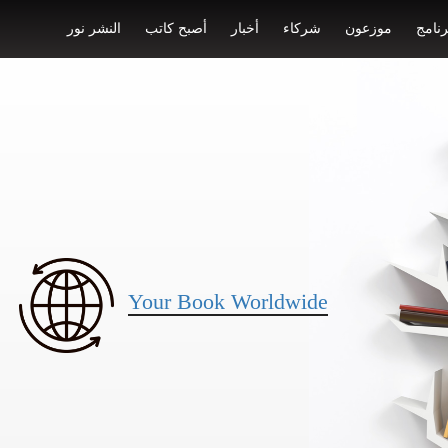
رنامج
موزعون
شركاء
أخبار
أصبح كاتب
النشر نور
Your Book Worldwide