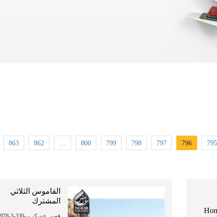
863
862
…
800
799
798
797
796
795
القاموس الثلاثي
المشترك
Hom
 ISBN: 978-3-330-