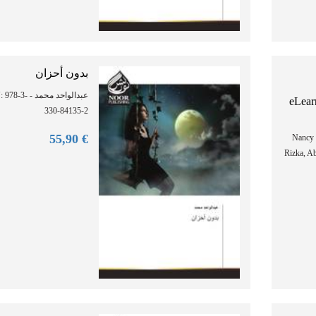
بدون أحزان
عبد - ISBN: 978-3-
eLear
330-84135-2
90
€ 55,
Nancy
Rizka, A