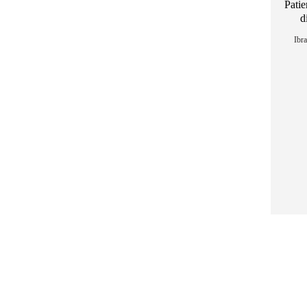
Patie
d
Ibr