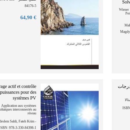
Sol
84176-5
Wiener 
Per
90
€ 64,
Mah
Magdy 
rage actif et contrôle
درجات
 puissances pour des
systèmes PV
الا
Application aux systèmes
اطمة عُمري
ltaïques interconnectés au
réseau
eslem Sahli, Fateh Krim -
ISBN: 978-3-330-84398-1