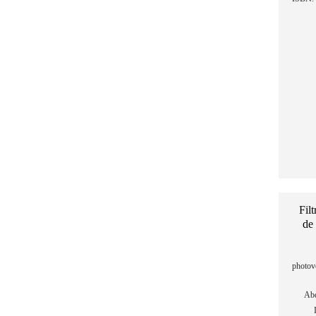
Filt
de
photovo
Abd