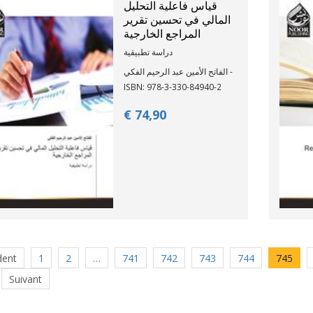
قياس فاعلية التحليل
المالي في تحسين تقرير
المراجع الخارجية
دراسة تطبيقية
الفاتح الأمين عبد الرحيم الفكي -
ISBN: 978-3-330-84940-2
€ 74,
90
dent
1
2
…
741
742
743
744
745
Suivant