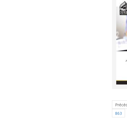
Précé
863