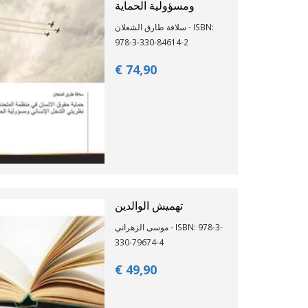
ومسؤولية الحماية
سلافة طارق الشعلان - ISBN:
978-3-330-84614-2
€ 74,
90
تهميش الوالدين
موسى الزهراني - ISBN: 978-3-
330-79674-4
€ 49,
90