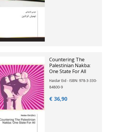
Countering The
Palestinian Nakba:
One State For All
Haidar Eid - ISBN: 978-3-330-
84800-9
€ 36,
90