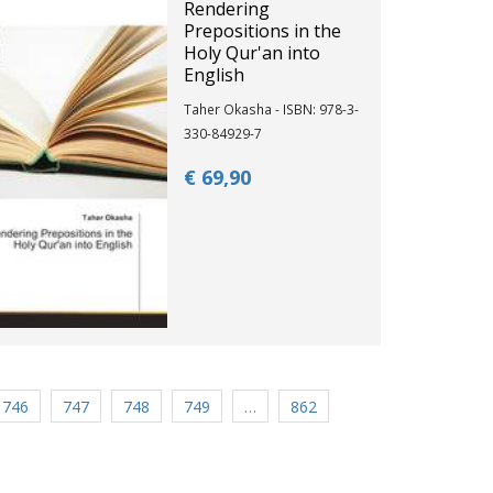
Rendering
Prepositions in the
Holy Qur'an into
English
Taher Okasha - ISBN: 978-3-
330-84929-7
€ 69,
90
746
747
748
749
…
862