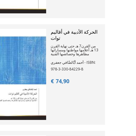
الحركة الأدبية في أقاليم
توات
من القرن7 هـ حتى نهاية القرن
13 هـ أعلامها مواطنها ومساراتها
مظاهرها وخصائصها الفنية
أحمد أبَّالصَّافي جعفري - ISBN:
978-3-330-84229-8
€ 74,
90