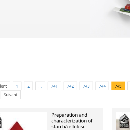
dent
1
2
…
741
742
743
744
745
Suivant
Preparation and
characterization of
starch/cellulose