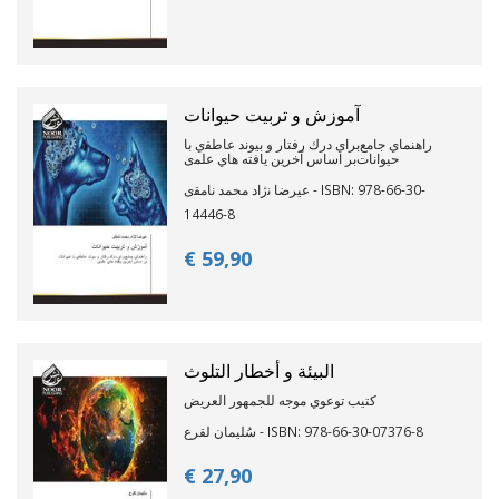
آﻣﻮزش و ﺗﺮﺑﯿﺖ ﺣﯿﻮاﻧﺎت
راﻫﻨﻤﺎي ﺟﺎﻣﻊﺑﺮاي درك رﻓﺘﺎر و بيوﻧﺪ ﻋﺎﻃﻔي ﺑﺎ
ﺣﯿﻮاﻧﺎتﺑﺮ اﺳﺎس آﺧﺮﯾﻦ ﯾﺎﻓﺘﻪ ﻫﺎي ﻋﻠﻤی
ﻋﯿﺮﺿﺎ ﻧژاد ﻣﺤﻤﺪ ﻧﺎﻣﻘی - ISBN: 978-66-30-
14446-8
€ 59,
90
البيئة و أخطار التلوث
كتيب توعوي موجه للجمهور العريض
سُليمان لقرع - ISBN: 978-66-30-07376-8
€ 27,
90