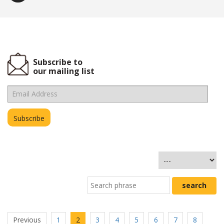
Subscribe to
our mailing list
Previous
1
2
3
4
5
6
7
8