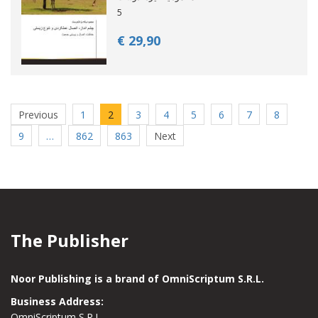
5
€ 29,
90
Previous
1
2
3
4
5
6
7
8
9
…
862
863
Next
The Publisher
Noor Publishing is a brand of OmniScriptum S.R.L.
Business Address:
OmniScriptum S.R.L.