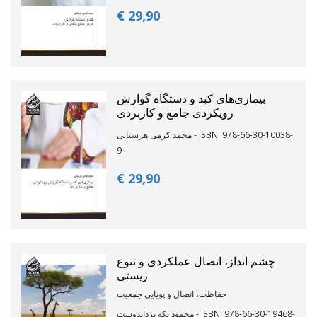
€ 29,
90
بیماری‌های کبد و دستگاه گوارش
رویکردی جامع و کاربردی
محمد ‏کرمی ‏هرستانی - ISBN: 978-66-30-10038-
9
€ 29,
90
چشم انداز، اتصال عملکردی و تنوع
زیستی
حفاظت، اتصال و پویایی جمعیت
محمود یکه یزداندوست - ISBN: 978-66-30-19468-