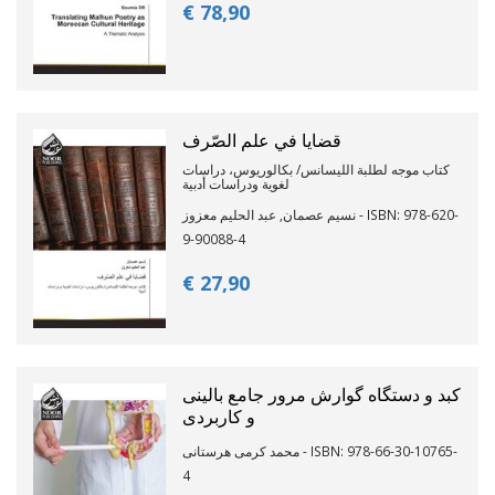
€ 78,
90
قضايا في علم الصّرف
كتاب موجه لطلبة الليسانس/ بكالوريوس، دراسات
لغوية ودراسات أدبية
نسيم عصمان, عبد الحليم معزوز - ISBN: 978-620-
9-90088-4
€ 27,
90
کبد و دستگاه گوارش مرور جامع بالینی
و کاربردی
محمد ‏کرمی ‏هرستانی - ISBN: 978-66-30-10765-
4