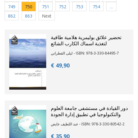
749
750
751
752
753
754
…
862
863
Next
تحضير علائق بوليمرية هلامية طافية
لتغذية اسماك الكارب الشائع
ليلى القطراني - ISBN: 978-3-330-84495-7
€ 49,
90
دور القيادة في مستشفى جامعة العلوم
والتكنولوجيا في تطبيق إدارة الجودة
عبد اللطيف عايض - ISBN: 978-3-330-80542-2
€ 35,
90