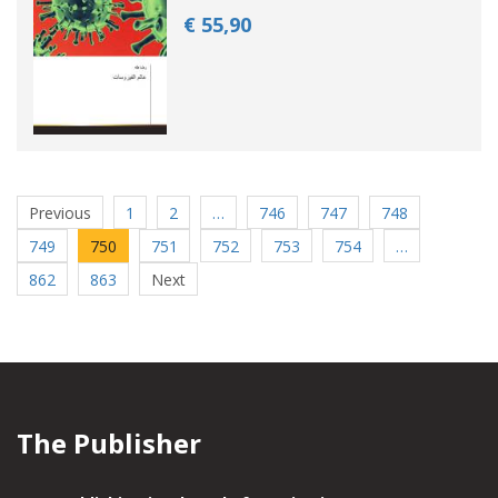
€ 55,
90
Previous
1
2
…
746
747
748
749
750
751
752
753
754
…
862
863
Next
The Publisher