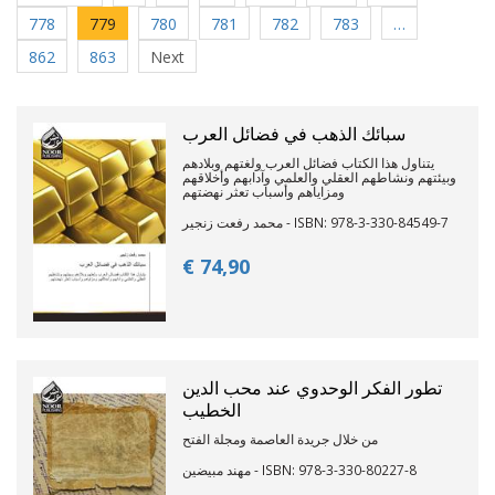
778
779
780
781
782
783
…
862
863
Next
سبائك الذهب في فضائل العرب
يتناول هذا الكتاب فضائل العرب ولغتهم وبلادهم
وبيئتهم ونشاطهم العقلي والعلمي وآدابهم وأخلاقهم
ومزاياهم وأسباب تعثر نهضتهم
محمد رفعت زنجير - ISBN: 978-3-330-84549-7
€ 74,
90
تطور الفكر الوحدوي عند محب الدين
الخطيب
من خلال جريدة العاصمة ومجلة الفتح
مهند مبيضين - ISBN: 978-3-330-80227-8