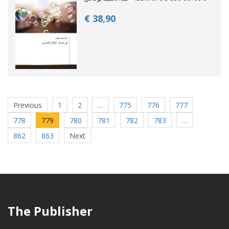
€ 38,
90
Previous
1
2
…
775
776
777
778
779
780
781
782
783
…
862
863
Next
The Publisher