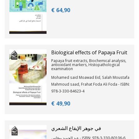
€ 64,
90
Biological effects of Papaya Fruit
Papaya fruit extracts, Biochemical analysis,
antioxidant markers, Histopathological
examination
Mohamed said Moawad Eid, Salah Moustafa
Mahmoud saad, Frahat Foda Ali Foda - ISBN:
978-3-330-84623-4
€ 49,
90
في جوهر الإيقاع الشعري
عبد الحميد بوفاس - ISBN: 978-3-330-80106-6