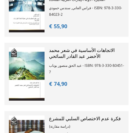
فراس العاني, سندس حمودي - ISBN: 978-3-330-
84023-2
€ 55,
90
الاتجاهات الأساسية في شعر محمد
الأخضر عبد القادر السائحي
عبد الحق منصور بوناب - ISBN: 978-3-330-80451-
7
€ 74,
90
فكرة عدم الاختصاص السلبي للمشرع
(دراسة مقارنة)