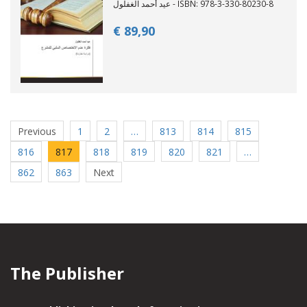
عيد أحمد الغفلول - ISBN: 978-3-330-80230-8
€ 89,
90
Previous
1
2
…
813
814
815
816
817
818
819
820
821
…
862
863
Next
The Publisher