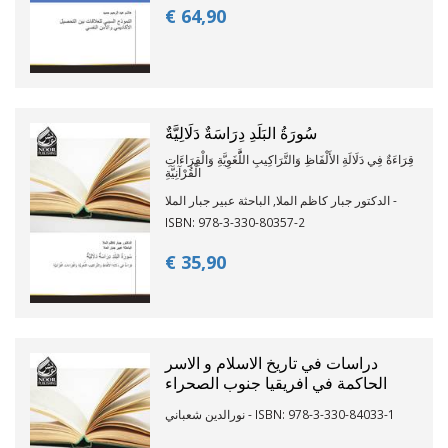
€ 64,
90
سُورَةُ البَلَدِ دِرَاسَةٌ دَلَالِيَّةٌ
قِرَاءَةٌ فِي دَلَالَةِ الأَلْفَاظِ وَالتَّرَاكِيبِ اللَُّغَوِيَّةِ وَالْقِرَاءَاتِ
الْقُرْآنِيَّةِ
الدكتور جبار كاظم الملا, الباحثة عبير جبار الملا -
ISBN: 978-3-330-80357-2
€ 35,
90
دراسات في تاريخ الاسلام و الاسر
الحاكمة في افريقيا جنوب الصحراء
نورالدين شعباني - ISBN: 978-3-330-84033-1