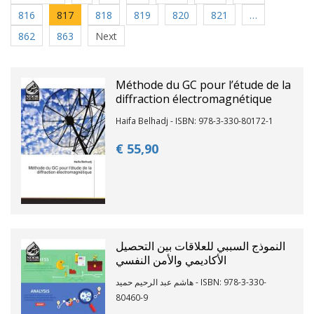
816
817
818
819
820
821
…
862
863
Next
Méthode du GC pour l’étude de la
diffraction électromagnétique
Haifa Belhadj - ISBN: 978-3-330-80172-1
€ 55,
90
النموذج السببي للعلاقات بين التحصيل
الأكاديمي والأمن النفسي
هاشم عبد الرحيم حميد - ISBN: 978-3-330-
80460-9