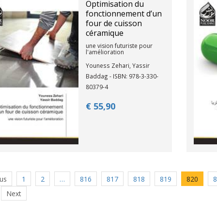
Optimisation du
fonctionnement d’un
four de cuisson
céramique
une vision futuriste pour
l'amélioration
Youness Zehari, Yassir
Baddag - ISBN: 978-3-330-
80379-4
€ 55,
90
us
1
2
…
816
817
818
819
820
8
Next