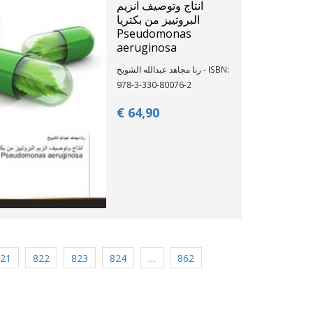
انتاج وتوصيف انزيم
البروتييز من بكتريا
Pseudomonas
aeruginosa
رنا مجاهد عبدالله الشويخ - ISBN:
978-3-330-80076-2
€ 64,
90
21
822
823
824
…
862