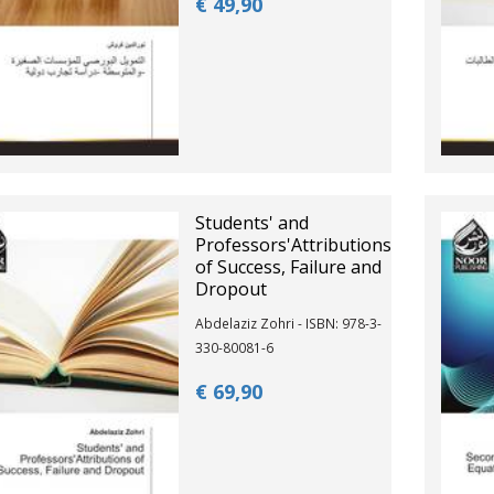
€ 49,
90
Students' and
Professors'Attributions
of Success, Failure and
Dropout
Abdelaziz Zohri - ISBN: 978-3-
330-80081-6
€ 69,
90