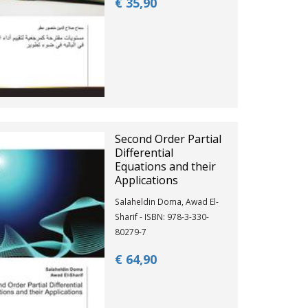
€ 35,
90
Second Order Partial
Differential
Equations and their
Applications
Salaheldin Doma, Awad El-
Sharif - ISBN: 978-3-330-
80279-7
€ 64,
90