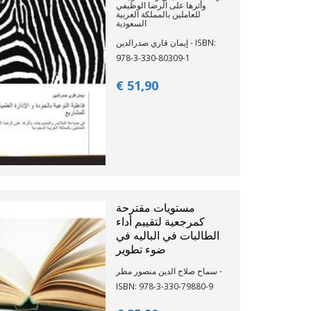
وأثرها على الرضا الوظيفي
للعاملين بالمملكة العربية
السعودية
إيمان قاري صدرالدين - ISBN:
978-3-330-80309-1
€ 51,
90
مستويات مقترحة
كمرجعية لتقييم أداء
الطالبات في الباليه في
ضوء تطوير
سماح صلاح الدين منصور مطر -
ISBN: 978-3-330-79880-9