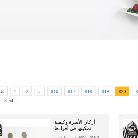
us
1
2
…
816
817
818
819
820
8
Next
أركان الأسرة وكيفية
تمكينها في أفرادها
تيسير الفتياني - ISBN: 978-3-