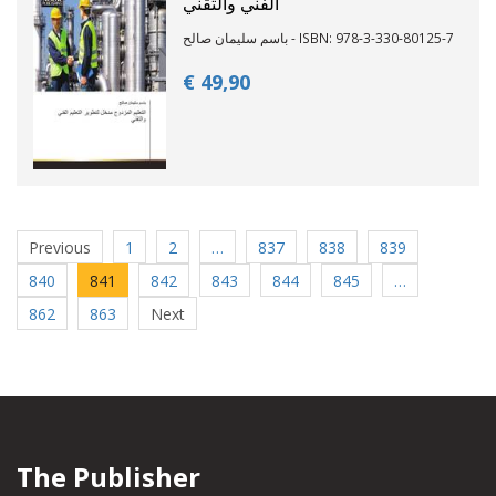
الفني والتقني
باسم سليمان صالح - ISBN: 978-3-330-80125-7
€ 49,
90
Previous
1
2
…
837
838
839
840
841
842
843
844
845
…
862
863
Next
The Publisher