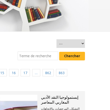
15
16
17
…
862
863
إبستمولوجيا النقد الأدبي
المغاربي المعاصر
التشكل، المرجعيات، والاتجاهات