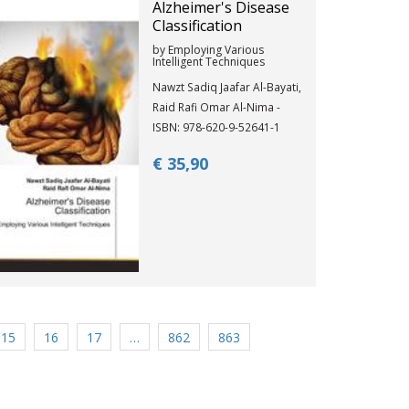
Alzheimer's Disease
Classification
by Employing Various
Intelligent Techniques
Nawzt Sadiq Jaafar Al-Bayati,
Raid Rafi Omar Al-Nima -
ISBN: 978-620-9-52641-1
€ 35,
90
15
16
17
…
862
863