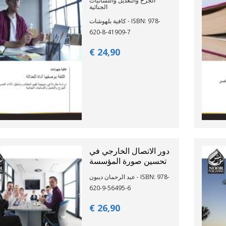
الجرح والتعديل واللسانيات
الجنائية
كافية بلهوشات - ISBN: 978-
620-8-41909-7
€ 24,
90
دور الاتصال الخارجي في
تحسين صورة المؤسسة
عبد الرحمان ديبون - ISBN: 978-
620-9-56495-6
€ 26,
90