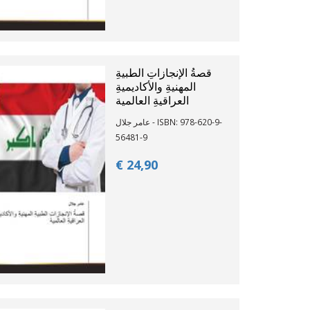
قصةُ الإنجازاتِ الطبيةِ
المهنيةِ والأكاديميةِ
العراقيةِ العالمية
عامر جلال - ISBN: 978-620-9-
56481-9
€ 24,
90