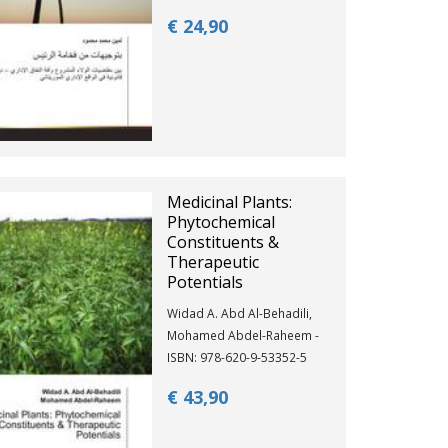
€ 24,
90
Medicinal Plants:
Phytochemical
Constituents &
Therapeutic
Potentials
Widad A. Abd Al-Behadili,
Mohamed Abdel-Raheem -
ISBN: 978-620-9-53352-5
€ 43,
90