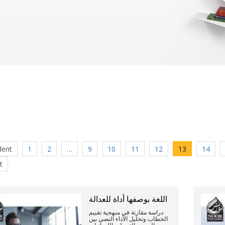
dent
1
2
…
9
10
11
12
13
14
t
اللغة بوصفها أداة للعدالة
دراسة مقارنة في منهجية تقييم
الخطاب وتحليل الأداء النصي بين