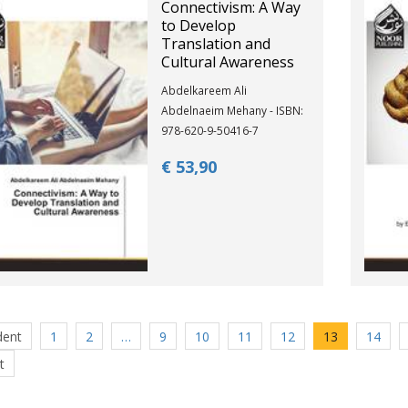
Connectivism: A Way
to Develop
Translation and
Cultural Awareness
Abdelkareem Ali
Abdelnaeim Mehany - ISBN:
978-620-9-50416-7
€ 53,
90
dent
1
2
…
9
10
11
12
13
14
t