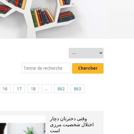
16
17
18
…
862
863
وقتی دخترتان دچار
اختلال شخصیت مرزی
است