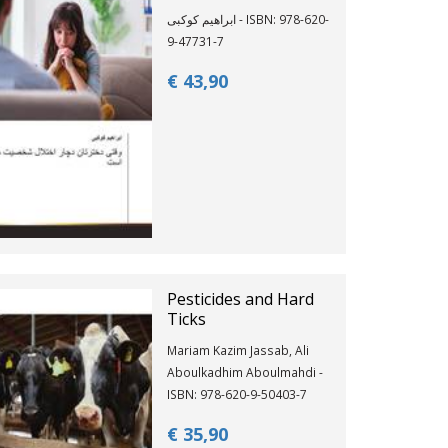
ابراهیم کوکبی - ISBN: 978-620-
9-47731-7
€ 43,
90
Pesticides and Hard
Ticks
Mariam Kazim Jassab, Ali
Aboulkadhim Aboulmahdi -
ISBN: 978-620-9-50403-7
€ 35,
90