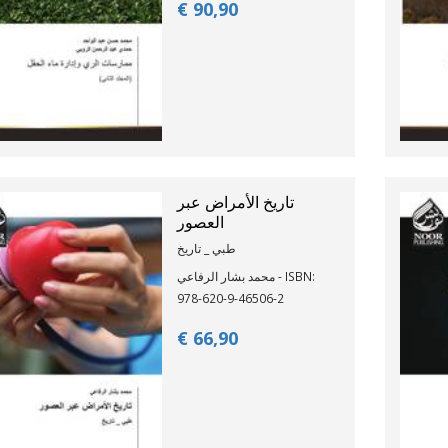
€ 90,
90
تاريخ الأمراض عبر
العصور
طبي _ تاريخ
محمد بشار الرفاعي - ISBN:
978-620-9-46506-2
€ 66,
90