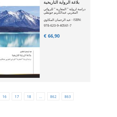
بلاغة الرواية التاريخية
دراسة لرواية " المغاربة " للروائي
المغربي عبدالكريم جويطي
عبد الرحمان المكاوي - ISBN:
978-620-9-40561-7
€ 66,
90
16
17
18
…
862
863