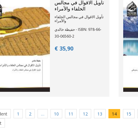
تأويل الاقوال في مجالس
الخلفاء والأمراء
تأويل الاقوال في مجالس الخلفاء
والأمراء
حفيظة خالدي - ISBN: 978-66-
30-06560-2
€ 35,
90
dent
1
2
…
10
11
12
13
14
15
t