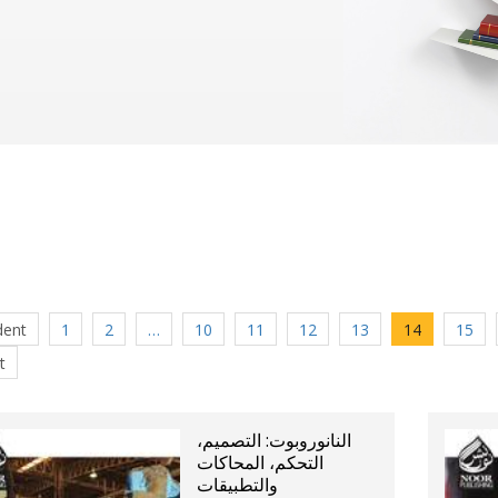
dent
1
2
…
10
11
12
13
14
15
t
النانوروبوت: التصميم،
التحكم، المحاكات
والتطبيقات