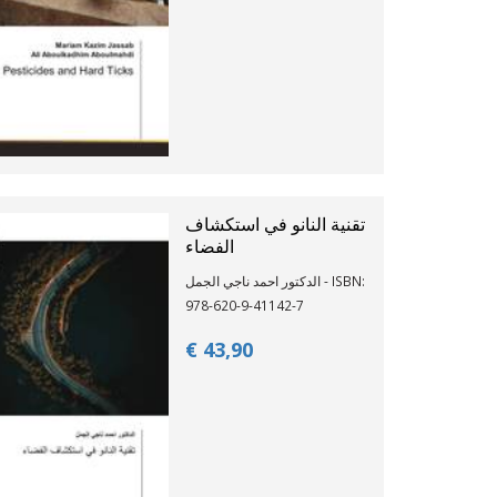
تقنية النانو في استكشاف
الفضاء
الدكتور احمد ناجي الجمل - ISBN:
978-620-9-41142-7
€ 43,
90