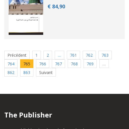
€ 84,
90
Précédent
1
2
…
761
762
763
764
765
766
767
768
769
…
862
863
Suivant
The Publisher