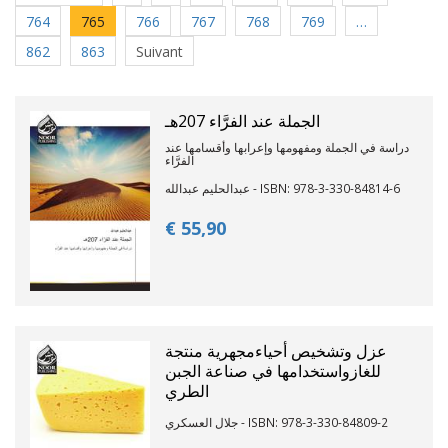
764
765
766
767
768
769
…
862
863
Suivant
الجملة عند الفرَّاء 207هـ
دراسة في الجملة ومفهومها وإعرابها وأقسامها عند
الفرَّاء
عبدالحليم عبدالله - ISBN: 978-3-330-84814-6
€ 55,
90
عزل وتشخيص أحياءمجهرية منتجة
للغازواستخدامها في صناعة الجبن
الطري
جلال العسكري - ISBN: 978-3-330-84809-2