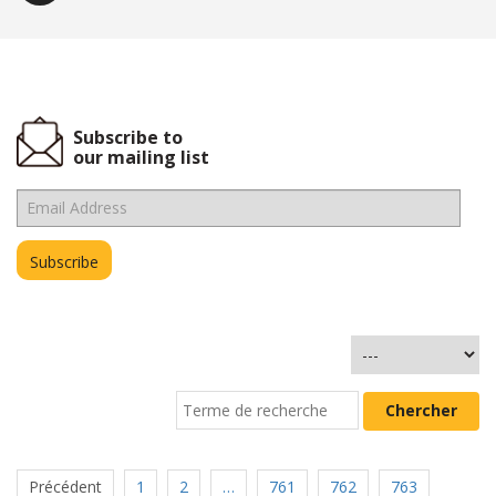
Subscribe to
our mailing list
Précédent
1
2
…
761
762
763