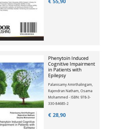
€ 55,
90
Phenytoin Induced
Cognitive Impairment
in Patients with
Epilepsy
Palanisamy Amirthalingam,
Rajendran Natham, Osama
Mohammed - ISBN: 978-3-
330-84685-2
€ 28,
90