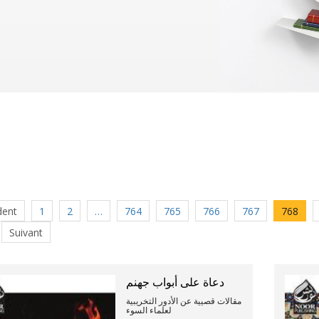
dent
1
2
…
764
765
766
767
768
Suivant
دعاة على أبواب جهنم
مقالات قصيية عن الأدور التخريبية
لعلماء السوء