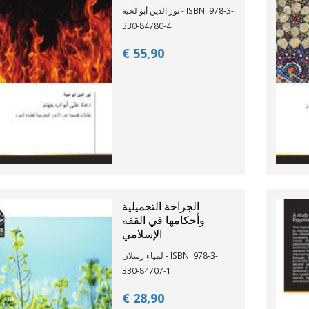
نور الدين أبو لحية - ISBN: 978-3-
330-84780-4
€ 55,
90
الجراحة التجميلية
وأحكامها في الققه
الإسلامي
لمياء رسلان - ISBN: 978-3-
330-84707-1
€ 28,
90