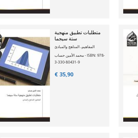
متطلبات تطبيق منهجية
ستة سيجما
المفاهيم، المناهج والمبادئ
محمد الأمين حساب - ISBN: 978-
3-330-80431-9
€ 35,
90