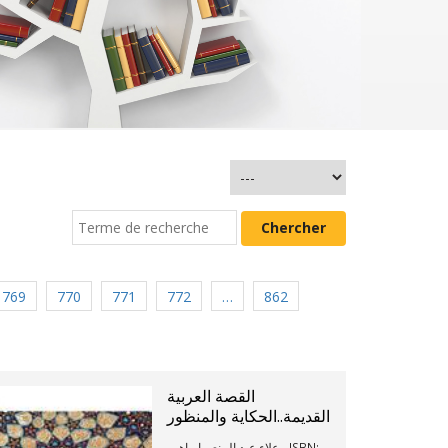
769
770
771
772
…
862
القصة العربية
القديمة..الحكاية والمنظور
علاء عبد المنعم إبراهيم - ISBN: