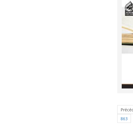
Précé
863