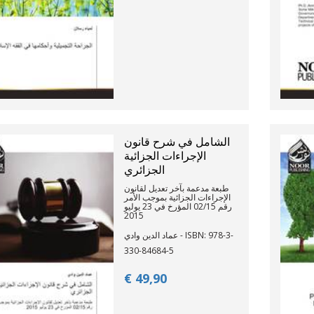
الشامل في شرح قانون
الإجراءات الجزائية
الجزائري
طبعة مدعمة بآخر تعديل لقانون
الإجراءات الجزائية بموجب الأمر
رقم 02/15 المؤرخ في 23 يوليو
2015
عماد الدين وادي - ISBN: 978-3-
330-84684-5
€ 49,
90