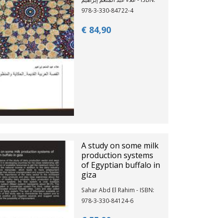
978-3-330-84722-4
€ 84,
90
A study on some milk
production systems
of Egyptian buffalo in
giza
Sahar Abd El Rahim - ISBN:
978-3-330-84124-6