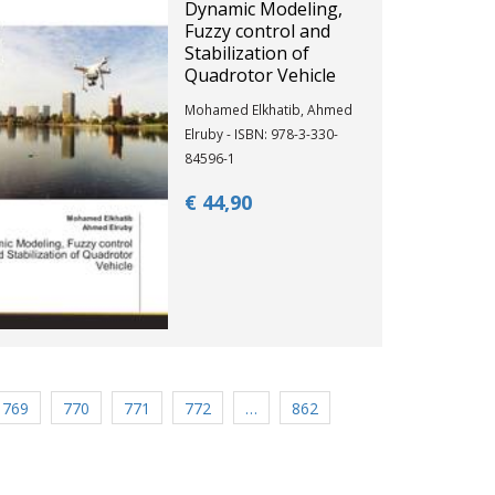
Dynamic Modeling,
Fuzzy control and
Stabilization of
Quadrotor Vehicle
Mohamed Elkhatib, Ahmed
Elruby - ISBN: 978-3-330-
84596-1
€ 44,
90
769
770
771
772
…
862