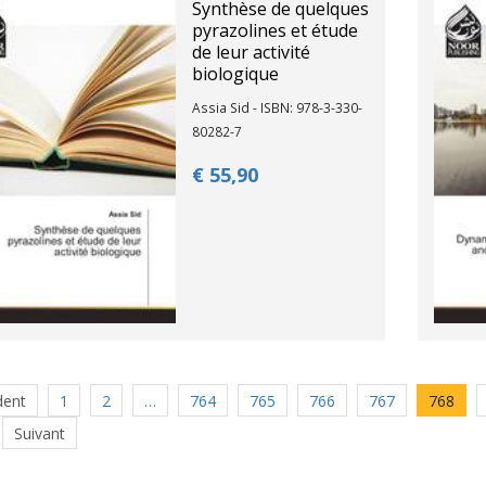
Synthèse de quelques
pyrazolines et étude
de leur activité
biologique
Assia Sid - ISBN: 978-3-330-
80282-7
€ 55,
90
dent
1
2
…
764
765
766
767
768
Suivant