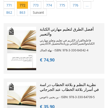
771
772
773
774
775
776
…
862
863
Suivant
أفضل الطرق لتعليم مهارتي الكتابة
والتعبير
فاعليةالقران الكريم في تعليم وتعلم مهارتي
الكتابةوالتعبيرالكتابي وزيادةالتحصيل الاكاديمي
نهلة الجاك - ISBN: 978-3-330-84342-4
€ 74,
90
نظرية النظم و بلاغة الخطاب در اسة
في أسرار بلاغة الخطاب عند الجرجاني
بن يحيى ناعوس - ISBN: 978-3-330-84709-5
€ 35,
90