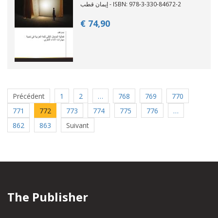
إيمان قطب - ISBN: 978-3-330-84672-2
€ 74,
90
Précédent
1
2
…
768
769
770
771
772
773
774
775
776
…
862
863
Suivant
The Publisher