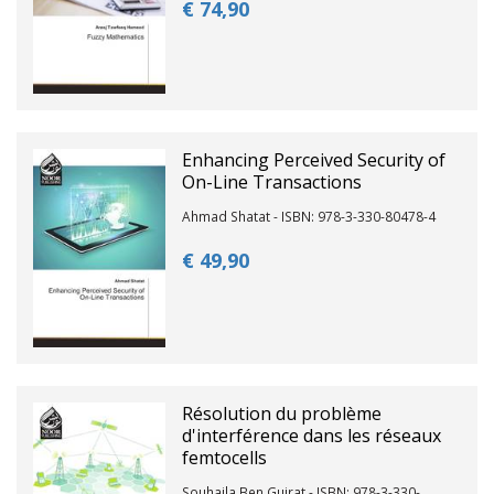
€ 74,
90
Enhancing Perceived Security of
On-Line Transactions
Ahmad Shatat - ISBN: 978-3-330-80478-4
€ 49,
90
Résolution du problème
d'interférence dans les réseaux
femtocells
Souhaila Ben Guirat - ISBN: 978-3-330-