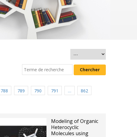
788
789
790
791
…
862
Modeling of Organic
Heterocyclic
Molecules using