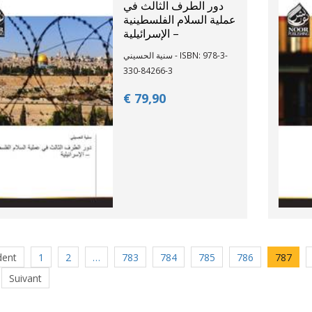
دور الطرف الثالث في
عملية السلام الفلسطينية
– الإسرائيلية
سنية الحسيني - ISBN: 978-3-
330-84266-3
€ 79,
90
dent
1
2
…
783
784
785
786
787
Suivant