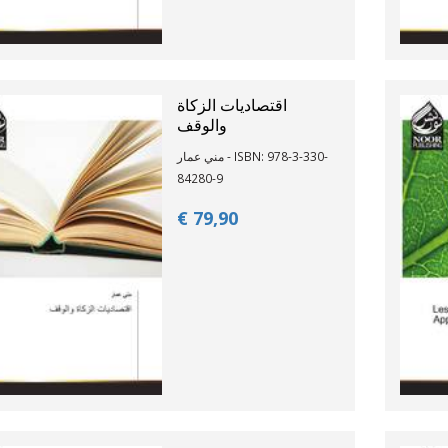
اقتصاديات الزكاة
والوقف
مني عمار - ISBN: 978-3-330-
84280-9
€ 79,
90