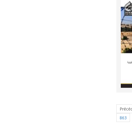
Précé
863