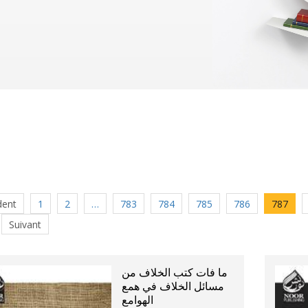
dent
1
2
…
783
784
785
786
787
Suivant
ما فات كتب الخلاف من
مسائل الخلاف في همع
الهوامع