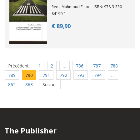
Reda Mahmoud Elabd - ISBN: 978-3-330-
84190-1
€ 89,
90
Précédent
1
2
…
786
787
788
789
790
791
792
793
794
…
862
863
Suivant
The Publisher