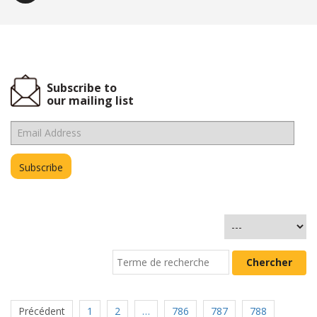
Subscribe to
our mailing list
Précédent
1
2
…
786
787
788