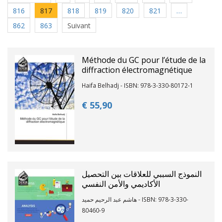
816
817
818
819
820
821
…
862
863
Suivant
Méthode du GC pour l’étude de la
diffraction électromagnétique
Haifa Belhadj - ISBN: 978-3-330-80172-1
€ 55,
90
النموذج السببي للعلاقات بين التحصيل
الأكاديمي والأمن النفسي
هاشم عبد الرحيم حميد - ISBN: 978-3-330-
80460-9