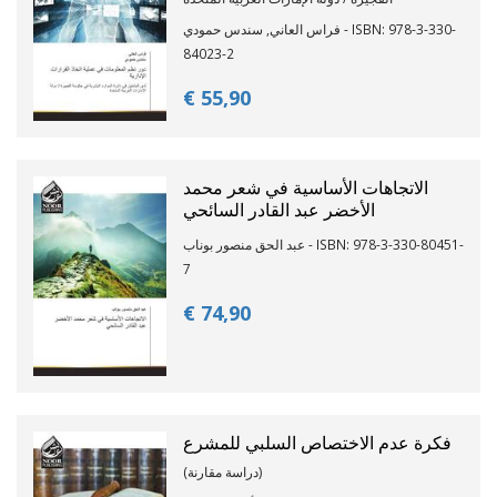
فراس العاني, سندس حمودي - ISBN: 978-3-330-
84023-2
€ 55,
90
الاتجاهات الأساسية في شعر محمد
الأخضر عبد القادر السائحي
عبد الحق منصور بوناب - ISBN: 978-3-330-80451-
7
€ 74,
90
فكرة عدم الاختصاص السلبي للمشرع
(دراسة مقارنة)