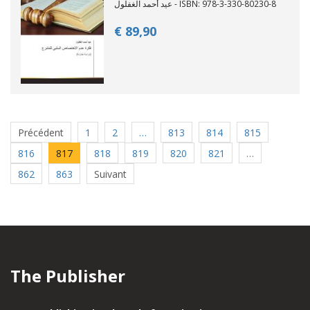
عيد أحمد الغفلول - ISBN: 978-3-330-80230-8
€ 89,
90
Précédent
1
2
…
813
814
815
816
817
818
819
820
821
…
862
863
Suivant
The Publisher