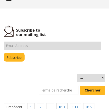
Subscribe to
our mailing list
Précédent
1
2
…
813
814
815