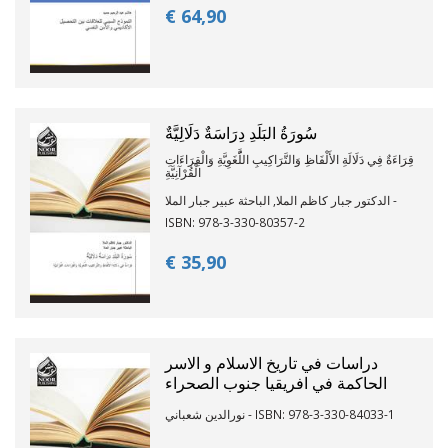
€ 64,
90
سُورَةُ البَلَدِ دِرَاسَةٌ دَلَالِيَّةٌ
قِرَاءَةٌ فِي دَلَالَةِ الأَلْفَاظِ وَالتَّرَاكِيبِ اللَُّغَوِيَّةِ وَالْقِرَاءَاتِ
الْقُرْآنِيَّةِ
الدكتور جبار كاظم الملا, الباحثة عبير جبار الملا -
ISBN: 978-3-330-80357-2
€ 35,
90
دراسات في تاريخ الاسلام و الاسر
الحاكمة في افريقيا جنوب الصحراء
نورالدين شعباني - ISBN: 978-3-330-84033-1