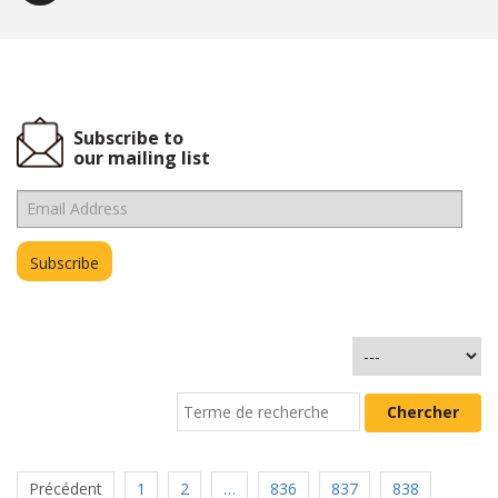
Subscribe to
our mailing list
Précédent
1
2
…
836
837
838