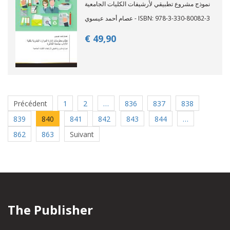
نموذج مشروع تطبيقي لأرشيفات الكليات الجامعية
عصام أحمد عيسوي - ISBN: 978-3-330-80082-3
€ 49,
90
Précédent
1
2
…
836
837
838
839
840
841
842
843
844
…
862
863
Suivant
The Publisher