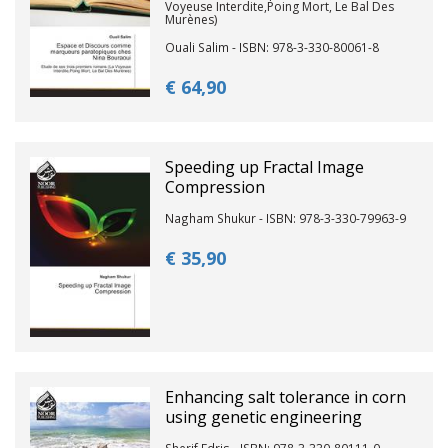
Voyeuse Interdite,Poing Mort, Le Bal Des
Murènes)
Ouali Salim - ISBN: 978-3-330-80061-8
€ 64,
90
Speeding up Fractal Image
Compression
Nagham Shukur - ISBN: 978-3-330-79963-9
€ 35,
90
Enhancing salt tolerance in corn
using genetic engineering
Sherif Edris - ISBN: 978-3-330-80111-0