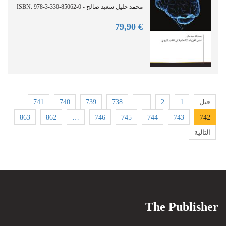
محمد خليل سعيد صالح - ISBN: 978-3-330-85062-0
90
€ 79,
741
740
739
738
…
2
1
قبل
863
862
…
746
745
744
743
742
التالية
The Publisher