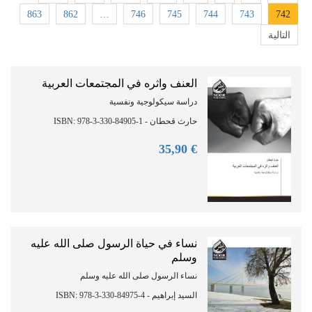
863
862
…
746
745
744
743
742
التالية
العنف واثره في المجتمعات العربية
دراسة سيكولوجية ونفسية
حارث قحطان - ISBN: 978-3-330-84905-1
90
€ 35,
نساء في حياة الرسول صلى الله عليه
وسلم
نساء الرسول صلى الله عليه وسلم
السيد إبراهيم - ISBN: 978-3-330-84975-4