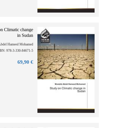
on Climatic change
in Sudan
Abdel Hameed Mohamed
SBN: 978-3-330-84671-5
90
€ 69,