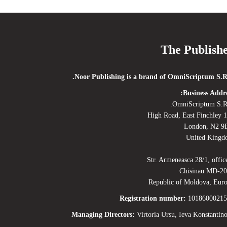
The Publish
Noor Publishing is a brand of OmniScriptum S.R
Business Addre
OmniScriptum S.R
120 High 
London, N2 9
United King
Str. Armeneasca 28/1, offic
Chisinau MD-2
Republic of Moldova, Eur
Registration number:
10186000215
Managing Directors:
Virtoria Ursu, Ieva Konstantin