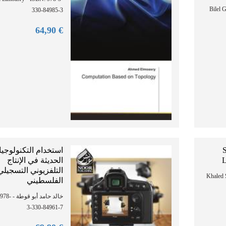
Bilel
330-84985-3
90
€ 64,
استخدام التكنولوجيا
S
الحديثة في الإنتاج
L
التلفزيوني التسجيلي
Khaled 
الفلسطيني
 - ISBN: 978-
3-330-84961-7