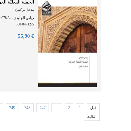
الجملة الفعليّة العرب
مدخل تركيبيّ
ر - ISBN: 978-3-
330-84712-5
90
€ 55,
749
748
747
…
2
1
قبل
التالية