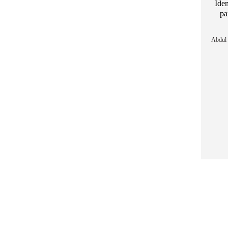
Iden
pa
Abdul 