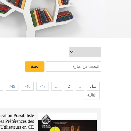
749
748
747
…
2
1
قبل
التالية
sation Possibiliste
es Préférences des
Utilisateurs en CE