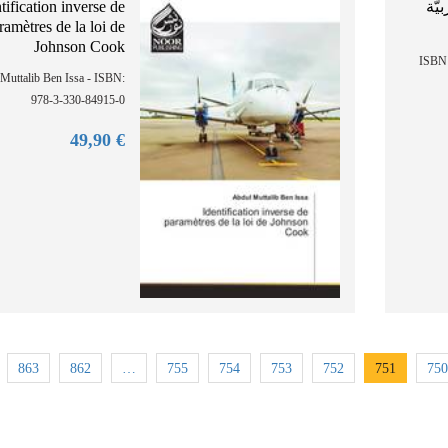
tification inverse de
يّة
ramètres de la loi de
Johnson Cook
ياض الجليدي
Muttalib Ben Issa - ISBN:
978-3-330-84915-0
90
€ 49,
863
862
…
755
754
753
752
751
750