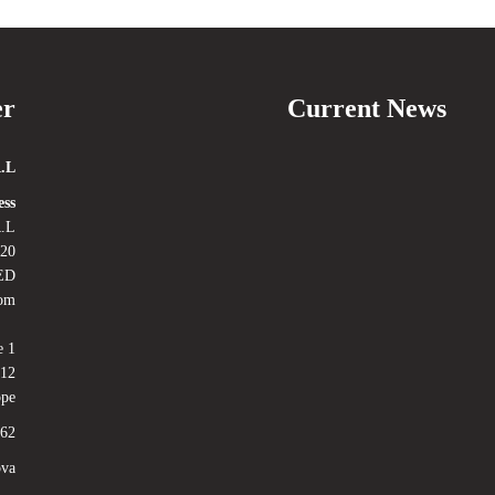
er
Current News
.L.
ss:
.L.
Road, East Finchley
ED
dom
e 1
012
ope
62
ova