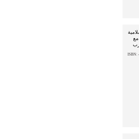
لامية
مع
رب
حكيم شبوطي, علي فلاق - ISBN: