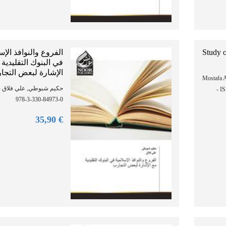
الفروع والنوافذ الإس
Study 
في البنوك التقليدية 
الإشارة لبعض التجا
Mostafa 
- I
978-3-330-84973-0
90
€ 35,