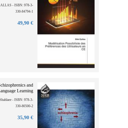
 GALLAS - ISBN: 978-3-
330-84794-1
90
€ 49,
chizophrenics and
anguage Learning
Shahlaee - ISBN: 978-3-
330-80500-2
90
€ 35,