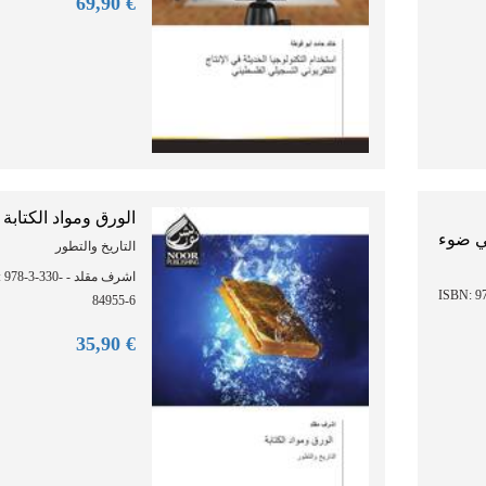
90
€ 69,
الورق ومواد الكتابة
في ضوء
التاريخ والتطور
 - ISBN: 978-3-330-
المصطفى بوعزاوي - ISBN
84955-6
90
€ 35,