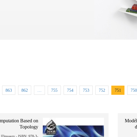
863
862
…
755
754
753
752
751
750
mputation Based on
Modéli
Topology
d
Elmoasry - ISBN: 978-3-