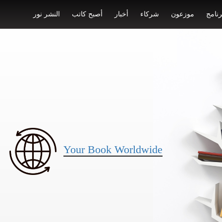
رنامج
موزعون
شركاء
أخبار
أصبح كاتب
النشر نور
Your Book Worldwide