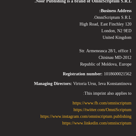
Noor Publishing is a brand of OmniScriptum S.R.L.
Business Address:
OmniScriptum S.R.L.
120 High Road, East Finchley
London, N2 9ED
United Kingdom
Str. Armeneasca 28/1, office 1
Chisinau MD-2012
Republic of Moldova, Europe
Registration number:
1018600021562
Managing Directors:
Virtoria Ursu, Ieva Konstantinova
This imprint also applies to:
https://www.fb.com/omniscriptum
https://twitter.com/OmniScriptum
https://www.instagram.com/omniscriptum.publishing
https://www.linkedin.com/omniscriptum