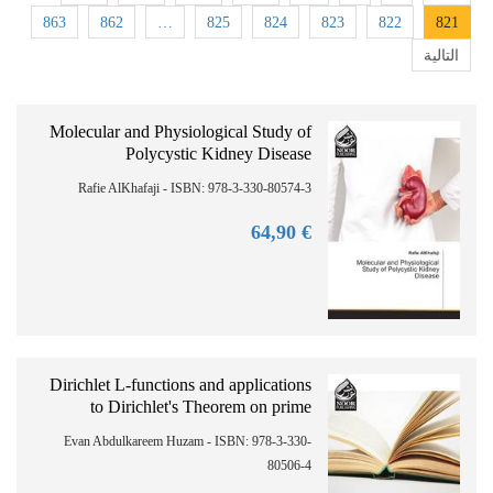
863
862
…
825
824
823
822
821
التالية
Molecular and Physiological Study of
Polycystic Kidney Disease
Rafie AlKhafaji - ISBN: 978-3-330-80574-3
90
€ 64,
Dirichlet L-functions and applications
to Dirichlet's Theorem on prime
Evan Abdulkareem Huzam - ISBN: 978-3-330-
80506-4