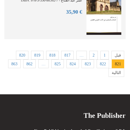
عمر عبد الفتاح - ISBN: 978-3-330-80592-7
90
€ 35,
820
819
818
817
…
2
1
قبل
863
862
…
825
824
823
822
821
التالية
The Publisher