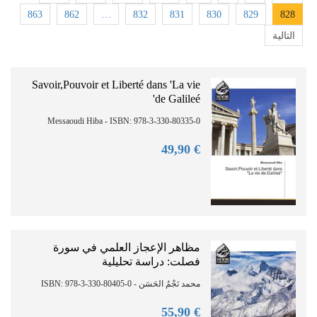
863
862
…
832
831
830
829
828
التالية
Savoir,Pouvoir et Liberté dans 'La vie
de Galileé'
Messaoudi Hiba - ISBN: 978-3-330-80335-0
90
€ 49,
مظاهر الإعجاز العلمي في سورة
فصلت: دراسة تحليلية
محمد نَجْمُ الحَسَن - ISBN: 978-3-330-80405-0
90
€ 55,