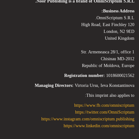
Noor Publishing is a brand of OmniScriptum S.R.L.
Business Address:
OmniScriptum S.R.L.
120 High Road, East Finchley
London, N2 9ED
United Kingdom
Str. Armeneasca 28/1, office 1
Chisinau MD-2012
Republic of Moldova, Europe
Registration number:
1018600021562
Managing Directors:
Virtoria Ursu, Ieva Konstantinova
This imprint also applies to:
https://www.fb.com/omniscriptum
https://twitter.com/OmniScriptum
https://www.instagram.com/omniscriptum.publishing
https://www.linkedin.com/omniscriptum