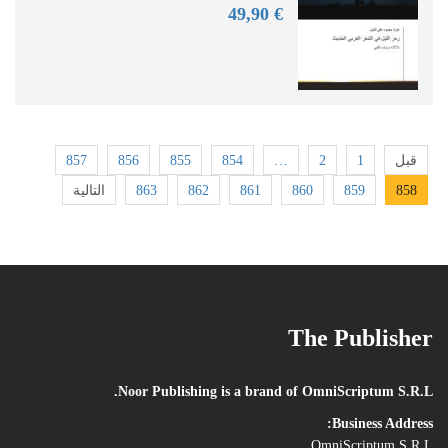
90
€ 49,
857
856
855
854
…
2
1
قبل
التالية
863
862
861
860
859
858
The Publisher
Noor Publishing is a brand of OmniScriptum S.R.L.
Business Address:
OmniScriptum S.R.L.