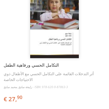
التكامل الحسي ورفاهية الطفل
أثر التدخلات القائمة على التكامل الحسي مع الأطفال ذوي
الاحتياجات الخاصة
زليخة سايح, محمد سايح - ISBN: 978-620-9-87863-3
90
€ 27,