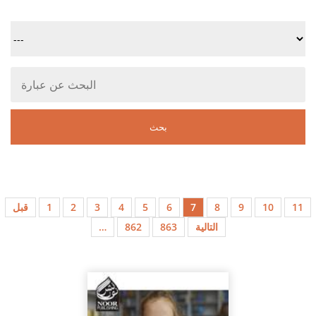
11
10
9
8
7
6
5
4
3
2
1
قبل
التالية
863
862
…