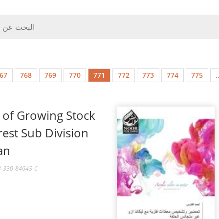
67
768
769
770
771
772
773
774
775
 of Growing Stock
rest Sub Division
an
-3-330-84645-6