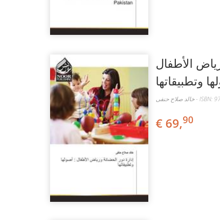
رياض الأطفال
:  وتطبيقاتها
خالد صلاح حنفى
90
€ 69,