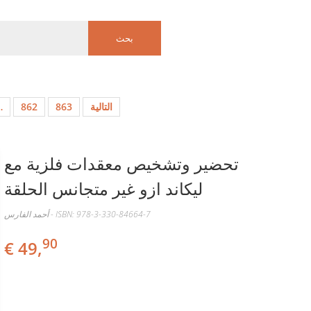
…
862
863
التالية
تحضير وتشخيص معقدات فلزية مع
ليكاند ازو غير متجانس الحلقة
أحمد الفارس - ISBN: 978-3-330-84664-7
90
€ 49,