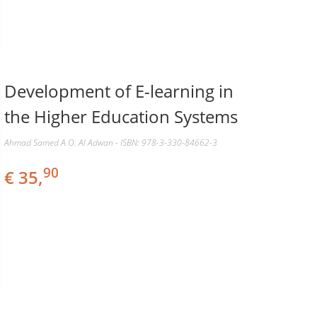
Development of E-learning in
the Higher Education Systems
Ahmad Samed A.O. Al Adwan - ISBN: 978-3-330-84662-3
90
€ 35,