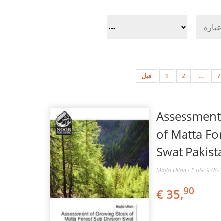
قبل
1
2
…
7
Assessment
of Matta Fo
Swat Pakist
Majid Ullah - ISBN: 978
90
€ 35,