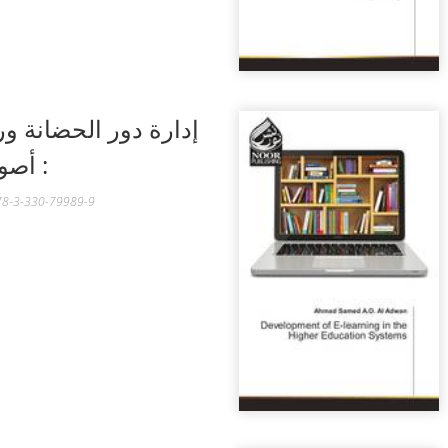
إدارة دور الحضانة و
أصولها
 - ISBN: 978-3-330-79989-9