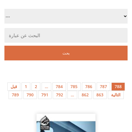
788
787
786
785
784
…
2
1
قبل
التالية
863
862
…
792
791
790
789