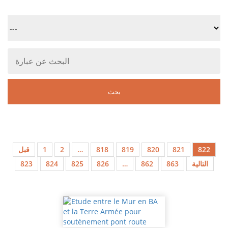
قبل
1
2
…
818
819
820
821
822
823
824
825
826
…
862
863
التالية