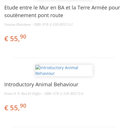
Etude entre le Mur en BA et la Terre Armée pour
soutènement pont route
Yassine Mahdane - ISBN: 978-3-330-80513-2
90
€ 55,
Introductory Animal Behaviour
Eman A. R. Abd El-Ghffar - ISBN: 978-3-330-80573-6
90
€ 55,